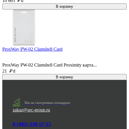
10 665
₽
d
ProxWay PW-02 Clamshell Card
ProxWay PW-02 Clamshell Card Proximity карта...
21
₽
d
Мы на электронных площадках
zakaz@sec-group.ru
8 (495) 230-57-15