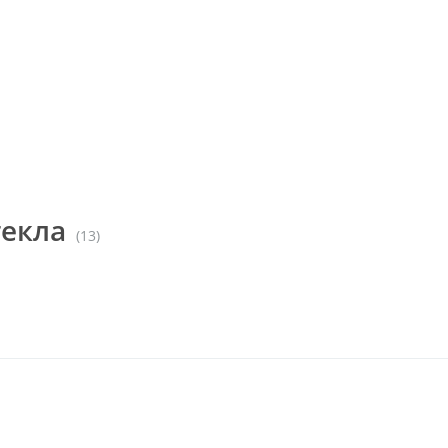
текла
(13)