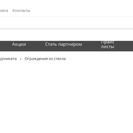
лата
Контакты
Прайс
Акции
Стать партнером
листы
урникета
Ограждения из стекла