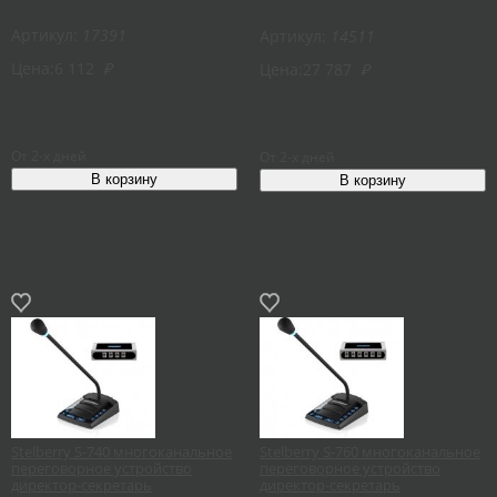
Артикул:
17391
Артикул:
14511
Цена:
6 112
₽
Цена:
27 787
₽
От 2-х дней
От 2-х дней
Stelberry S-740 многоканальное
Stelberry S-760 многоканальное
переговорное устройство
переговорное устройство
директор-секретарь
директор-секретарь