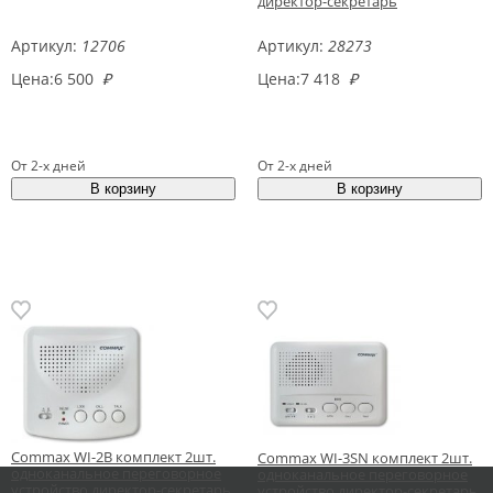
директор-секретарь
Артикул:
12706
Артикул:
28273
Цена:
6 500
₽
Цена:
7 418
₽
От 2-х дней
От 2-х дней
Commax WI-2B комплект 2шт.
Commax WI-3SN комплект 2шт.
одноканальное переговорное
одноканальное переговорное
устройство директор-секретарь
устройство директор-секретарь