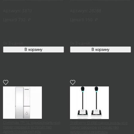
Артикул:
5870
Артикул:
28288
Цена:
9 732
₽
Цена:
8 150
₽
От 2-х дней
От 2-х дней
Commax TP-1L одноканальное
Stelberry D-600 одноканальное
переговорное устройство
переговорное устройство
директор-секретарь
директор-секретарь