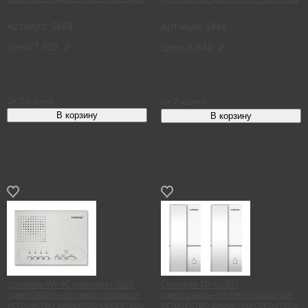
Артикул:
5868
Артикул:
5869
Цена:
7 923
₽
Цена:
8 842
₽
От 2-х дней
От 2-х дней
Commax WI-4C комплект 2шт.
Commax TP-1L/БП
одноканальное переговорное
одноканальное переговорное
устройство директор-секретарь
устройство директор-секретарь