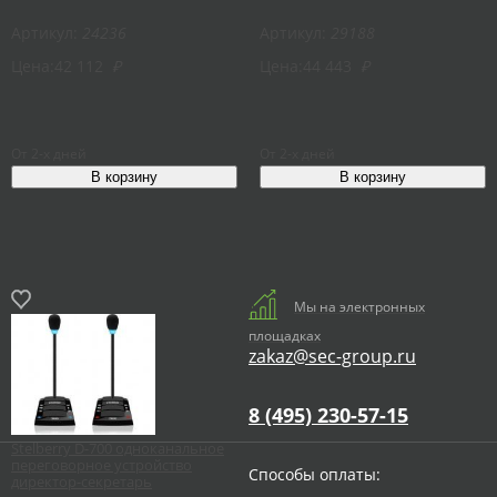
Артикул:
24236
Артикул:
29188
Цена:
42 112
₽
Цена:
44 443
₽
От 2-х дней
От 2-х дней
Мы на электронных
площадках
zakaz@sec-group.ru
8 (495) 230-57-15
Stelberry D-700 одноканальное
переговорное устройство
Способы оплаты:
директор-секретарь