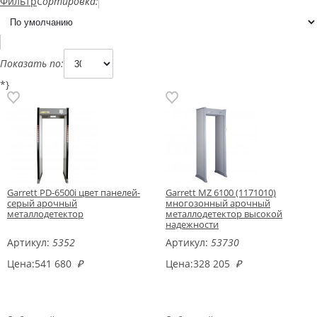
Фильтр
Сортировка:
Показать по:
*}
Garrett PD-6500i цвет панелей-
Garrett MZ 6100 (1171010)
серый арочный
многозонный арочный
металлодетектор
металлодетектор высокой
надежности
Артикул:
5352
Артикул:
53730
Цена:
541 680
₽
Цена:
328 205
₽