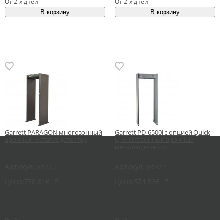
От 2-х дней
От 2-х дней
Garrett PARAGON многозонный
Garrett PD-6500i с опцией Quick
арочный металлодетектор
Q многозонный арочный
металлодетектор
Артикул:
64272
Артикул:
64273
Цена:
738 816
₽
Цена:
574 536
₽