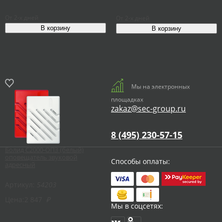
От 2-х дней
От 2-х дней
Мы на электронных
площадках
zakaz@sec-group.ru
8 (495) 230-57-15
Болид С2000-ОПЗ (белый)
оповещатель звуковой
Способы оплаты:
адресный
Артикул:
54203
Цена:
2 847
₽
Мы в соцсетях: