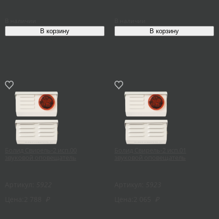
В наличии
В наличии
Болид Свирель-2 исп.00
Болид Свирель-2 исп.01
звуковой оповещатель
звуковой оповещатель
Артикул:
5922
Артикул:
5923
Цена:
2 788
₽
Цена:
2 065
₽