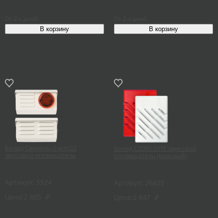
От 2-х дней
От 2-х дней
Болид Свирель-2 исп.02
Болид С2000-ОПЗ звуковой
звуковой оповещатель
оповещатель (красный)
Артикул:
5924
Артикул:
26605
Цена:
2 805
₽
Цена:
2 847
₽