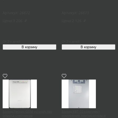
Артикул:
26672
Артикул:
26673
Цена:
3 206
₽
Цена:
2 126
₽
От 2-х дней
От 2-х дней
Болид Ресурс-GSM устройство
Болид КВТ-10 комплект
опроса счетчиков
измерения температуры и