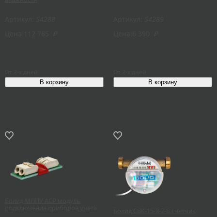
Артикул:
54288
Артикул:
54289
Цена:
112 785
₽
Цена:
6 390
₽
От 2-х дней
От 2-х дней
Болид МППУ АСР модуль
подключения приборов учёта
Болид СВК-15-3-2-Б счетчик