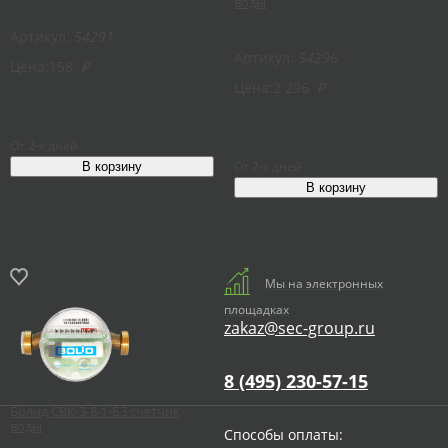
воды
Артикул:
54291
Артикул:
54296
Цена:
158
₽
Цена:
2 296
₽
От 2-х дней
От 2-х дней
Мы на электронных
площадках
zakaz@sec-group.ru
8 (495) 230-57-15
Болид СВК-3-8-1-Б3 счетчик
воды
Способы оплаты: