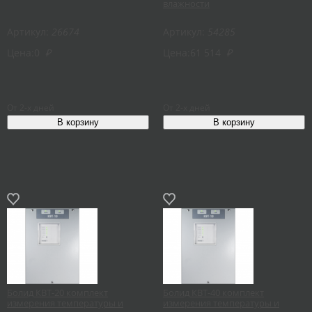
влажности
Артикул:
26674
Артикул:
54285
Цена:
0
₽
Цена:
61 514
₽
От 2-х дней
От 2-х дней
Болид КВТ-20 комплект
Болид КВТ-40 комплект
измерения температуры и
измерения температуры и