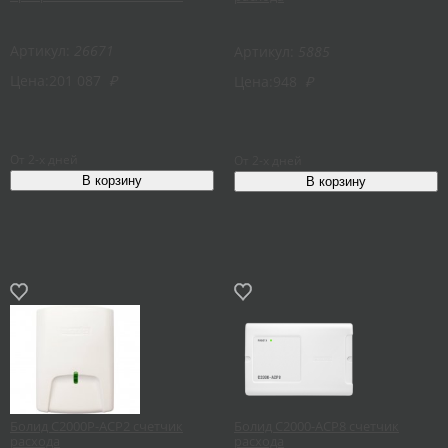
Артикул:
26671
Артикул:
5885
Цена:
201 087
₽
Цена:
948
₽
От 2-х дней
От 2-х дней
Болид С2000Р-АСР2 счетчик
Болид С2000-АСР8 счетчик
расхода
расхода