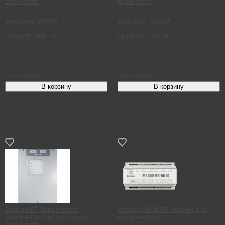
влажности
влажности
Артикул:
54286
Артикул:
54287
Цена:
71 768
₽
Цена:
92 276
₽
От 2-х дней
От 2-х дней
Болид КВТ-60 комплект
Болид М3000-ВВ-0010 модуль
измерения температуры и
ввода-вывода
влажности