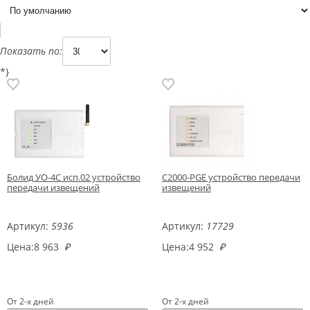
Показать по:
*}
Болид УО-4С исп.02 устройство
С2000-PGE устройство передачи
передачи извещений
извещений
Артикул:
5936
Артикул:
17729
Цена:
8 963
₽
Цена:
4 952
₽
От 2-х дней
От 2-х дней