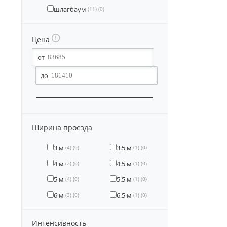
шлагбаум
(11)
(0)
Цена
Ширина проезда
3 м
3.5 м
(4)
(0)
(1)
(0)
4 м
4.5 м
(2)
(0)
(1)
(0)
5 м
5.5 м
(4)
(0)
(1)
(0)
6 м
6.5 м
(3)
(0)
(1)
(0)
Интенсивность