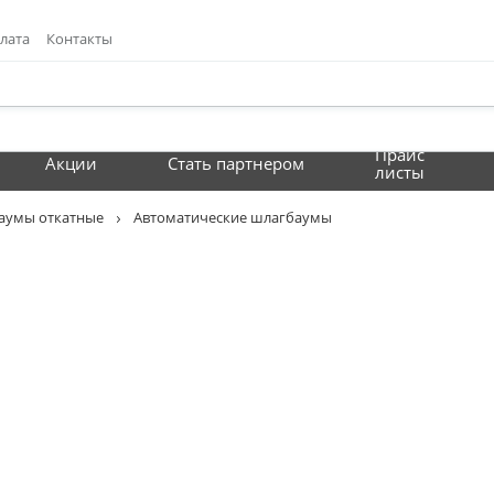
лата
Контакты
Прайс
Акции
Стать партнером
листы
аумы откатные
Автоматические шлагбаумы