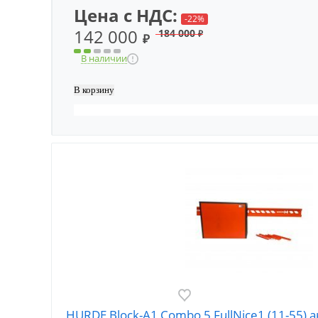
Цена с НДС:
-22%
142 000
184 000
₽
₽
В наличии
HURDE Block-A1 Combo 5 FullNice1 (11-5