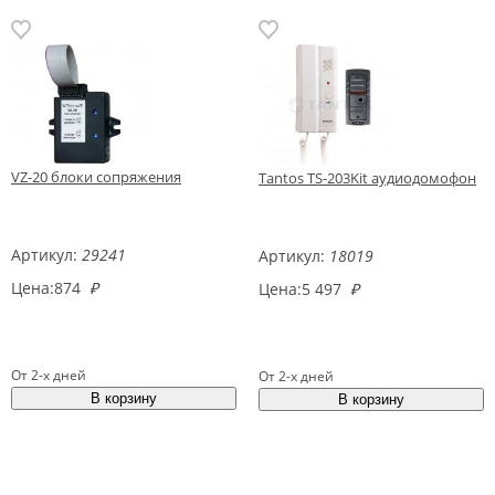
VZ-20 блоки сопряжения
Tantos TS-203Kit аудиодомофон
Артикул:
29241
Артикул:
18019
Цена:
874
₽
Цена:
5 497
₽
От 2-х дней
От 2-х дней