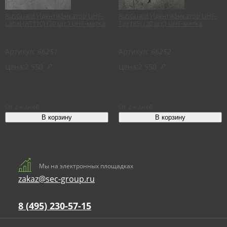
RusGuard Идентификатор UHF-
RusGuard Идентификатор UHF-
Label (AT110) (20 шт.) UHF-метка
Tag (85) (20 шт.) UHF-метка
Артикул:
66251
Артикул:
66252
Цена:
2 550
₽
Цена:
2 550
₽
От 2-х дней
От 2-х дней
Мы на электронных площадках
zakaz@sec-group.ru
8 (495) 230-57-15