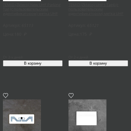
TEMID (Zkteco) New UHF Parking
TEMID (Zkteco) UHF1-Tag4 (с
Tag (с пользовательским
пользовательским
идентификатором) метка UHF
идентификатором) метка UHF
Артикул:
65113
Артикул:
65121
Цена:
180
₽
Цена:
175
₽
От 2-х дней
От 2-х дней