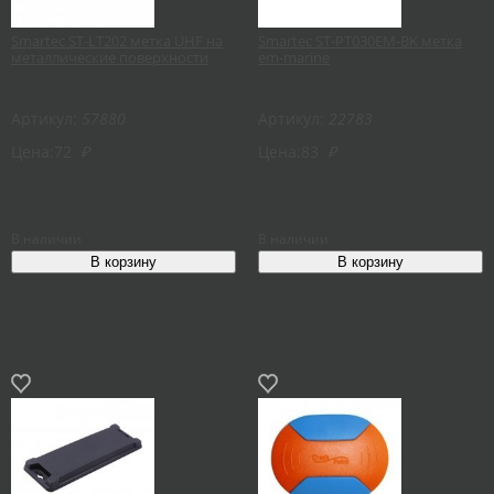
Smartec ST-LT202 метка UHF на
Smartec ST-PT030EM-BK метка
металлические поверхности
em-marine
Артикул:
57880
Артикул:
22783
Цена:
72
₽
Цена:
83
₽
В наличии
В наличии