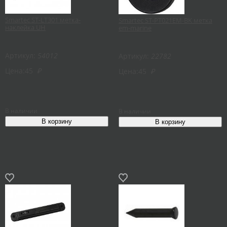
Smartec ST-LT301 метка-
Smartec ST-PT021EM-BK метка
наклейка UH
em-marine
Артикул:
54012
Артикул:
22782
Цена:
45
₽
Цена:
45
₽
В наличии
В наличии