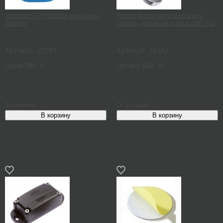
Smartec ST-PT051EM метка em-
Parsec ActiveTag.2 метка em-
marine
marine, активная метка 2.45 ГГц
Артикул:
22781
Артикул:
24392
Цена:
380
₽
Цена:
4 560
₽
В наличии
От 2-х дней