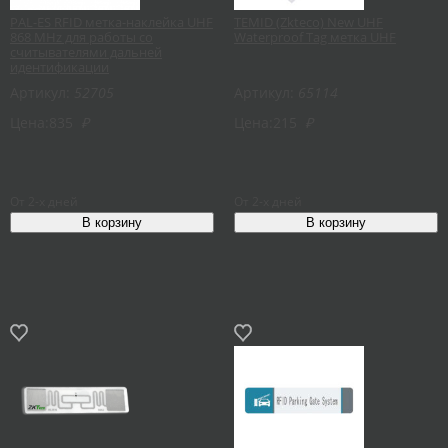
PAL-ES RFID метка-наклейка UHF
TEMID (Zkteco) New UHF
868 MHz для работы со
Waterproof Tag метка UHF
считывателями дальней
идентификации
Артикул:
52705
Артикул:
65114
Цена:
835
₽
Цена:
215
₽
От 2-х дней
От 2-х дней