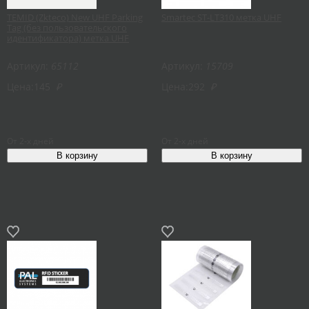
TEMID (Zkteco) New UHF Parking
Smartec ST-LT310 метка UHF
Tag (без пользовательского
идентификатора) метка UHF
Артикул:
65112
Артикул:
15709
Цена:
145
₽
Цена:
292
₽
От 2-х дней
От 2-х дней