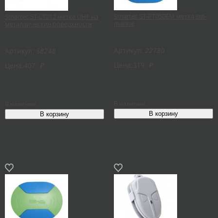
Smartec ST-PT050EM метка em-
Smartec ST-LT212 метка UHF на
marine
металлические поверхности
Артикул:
22780
Артикул:
58248
Цена:
319
₽
Цена:
407
₽
В наличии
В наличии