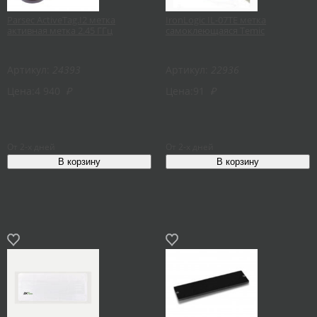
Parsec ActiveTag.I2 метка
IronLogic IL-07TE метка
активная метка 2.45 ГГц
самоклеющаяся Temic
Артикул:
24393
Артикул:
22936
Цена:
4 940
₽
Цена:
91
₽
От 2-х дней
От 2-х дней