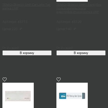
TEMID (Zkteco) UHF Car Light Tag
TEMID (Zkteco) UHF1-Tag4 (без
метка UHF
пользовательского
идентификатора) метка UHF
Артикул:
65115
Артикул:
65120
Цена:
220
₽
Цена:
140
₽
От 2-х дней
От 2-х дней