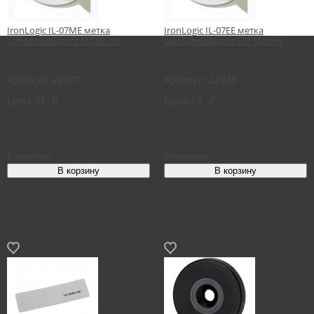
IronLogic IL-07ME метка
IronLogic IL-07EE метка
самоклеющаяся Mifare 1K
самоклеющаяся EM Marine
Артикул:
22937
Артикул:
22939
Цена:
91
₽
Цена:
65
₽
В наличии
В наличии