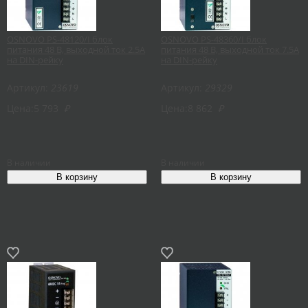
OSNOVO PS-48120/I блок
OSNOVO PS-48360/I блок
питания 48 В, выходной ток 2.5А
питания 48 В, выходной ток 7.5А
на DIN-рейку
на DIN-рейку
Артикул:
23619
Артикул:
29329
Цена:
5 793
₽
Цена:
8 862
₽
В наличии
В наличии