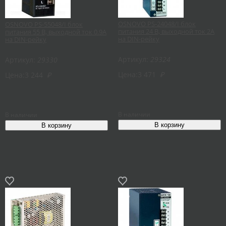
OSNOVO PS-24048/I блок
OSNOVO PS-55048/I блок
питания 24 В, выходной ток 2А
питания 55 В, выходной ток 0.9А
на DIN-рейку
на DIN-рейку
Артикул:
29324
Артикул:
29330
Цена:
3 471
₽
Цена:
3 244
₽
В наличии
В наличии