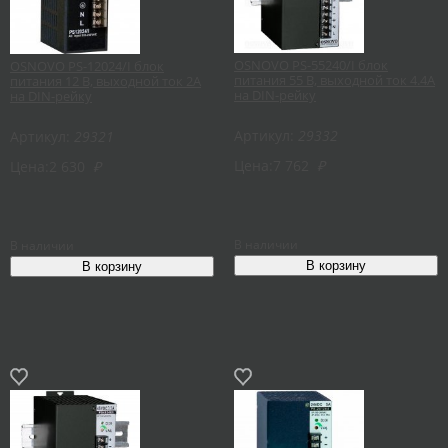
OSNOVO PS-55240/I блок
OSNOVO PS-12024/I блок
питания 55 В, выходной ток 4.4А
питания 12 В, выходной ток 2А
на DIN-рейку
на DIN-рейку
Артикул:
29332
Артикул:
29321
Цена:
7 762
₽
Цена:
2 630
₽
В наличии
В наличии