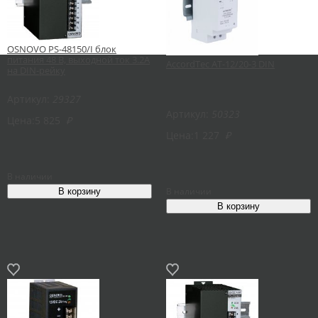
OSNOVO PS-48150/I блок
питания 48 В, выходной ток 3.2А
AccordTec AT-12/20-3 DIN
на DIN-рейку
Артикул:
29327
Артикул:
50323
Цена:
5 825
₽
Цена:
1 227
₽
В наличии
В наличии