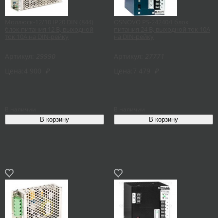
Моллюск-12/10 IP20 DIN (844)
OSNOVO PS-24240/I блок
блок питания 12 В, выходной
питания 24 В, выходной ток 10А
ток 10А на DIN-рейку
на DIN-рейку
Артикул:
29990
Артикул:
27771
Цена:
4 900
₽
Цена:
7 479
₽
В наличии
В наличии