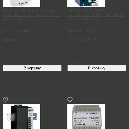
Моллюск-12/1,3 DIN (864) блок
OSNOVO PS-24360/I блок
питания 12 В, выходной ток 1.3А
питания 24 В, выходной ток 15А
на DIN-рейку
на DIN-рейку
Артикул:
14083
Артикул:
29326
Цена:
0
₽
Цена:
10 175
₽
От 2-х дней
От 2-х дней