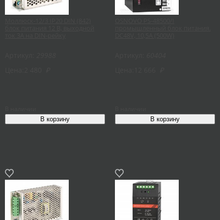
Моллюск-12/3 IP20 DIN (842)
OSNOVO PS-48500/I
блок питания 12 В, выходной
промышленный блок питания.
ток 3А на DIN-рейку
DC48V, 10,5A (500W)
Артикул:
29988
Артикул:
60404
Цена:
2 480
₽
Цена:
12 666
₽
В наличии
В наличии