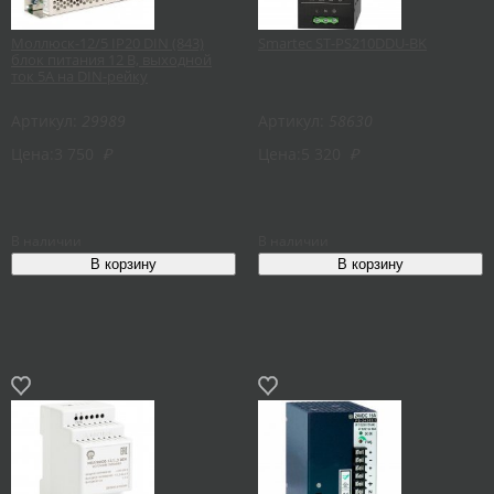
Моллюск-12/5 IP20 DIN (843)
Smartec ST-PS210DDU-BK
блок питания 12 В, выходной
ток 5А на DIN-рейку
Артикул:
29989
Артикул:
58630
Цена:
3 750
₽
Цена:
5 320
₽
В наличии
В наличии