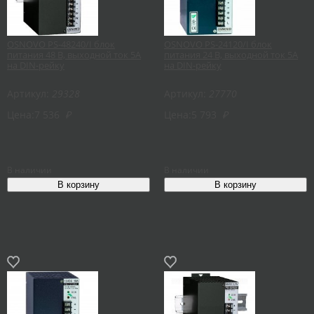
OSNOVO PS-48240/I блок
OSNOVO PS-24120/I блок
питания 48 В, выходной ток 5А
питания 24 В, выходной ток 5А
на DIN-рейку
на DIN-рейку
Артикул:
29328
Артикул:
27770
Цена:
7 536
₽
Цена:
5 793
₽
В наличии
В наличии