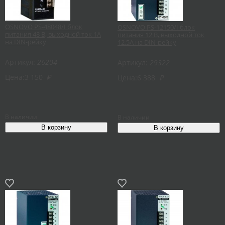
OSNOVO PS-48048/I блок
OSNOVO PS-12150/I блок
питания 48 В, выходной ток 1А
питания 12 В, выходной ток
на DIN-рейку
12.5А на DIN-рейку
Артикул:
26204
Артикул:
29322
Цена:
3 150
₽
Цена:
6 388
₽
В наличии
В наличии