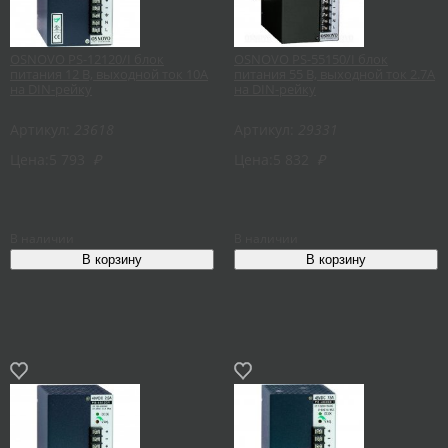
OSNOVO PS-12120/I блок
OSNOVO PS-55150/I блок
питания 12 В, выходной ток 10А
питания 55 В, выходной ток 2.7А
на DIN-рейку
на DIN-рейку
Артикул:
23618
Артикул:
29331
Цена:
5 793
₽
Цена:
5 832
₽
В наличии
В наличии