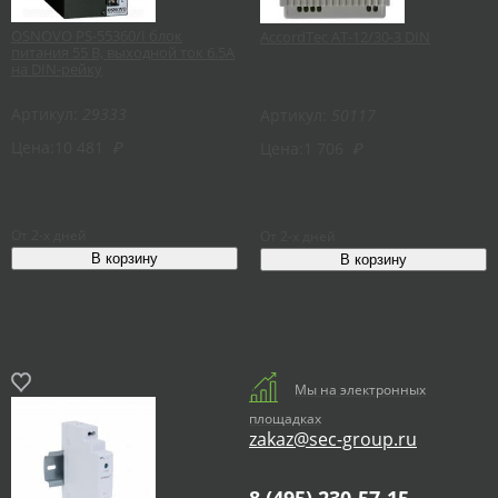
OSNOVO PS-55360/I блок
AccordTec AT-12/30-3 DIN
питания 55 В, выходной ток 6.5А
на DIN-рейку
Артикул:
29333
Артикул:
50117
Цена:
10 481
₽
Цена:
1 706
₽
От 2-х дней
От 2-х дней
Мы на электронных
площадках
zakaz@sec-group.ru
8 (495) 230-57-15