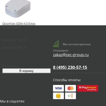
DoorHan GSM-4.0 блок
управления
Артикул:
55371
Мы на электронных
Цена:
14 600
₽
площадках
zakaz@sec-group.ru
В наличии
8 (495) 230-57-15
Способы оплаты:
Мы в соцсетях: