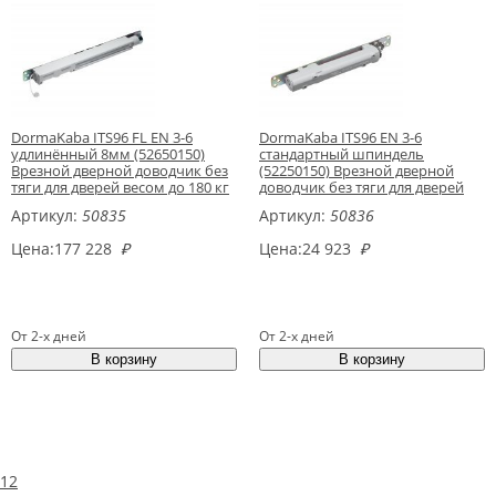
DormaKaba ITS96 FL EN 3-6
DormaKaba ITS96 EN 3-6
удлинённый 8мм (52650150)
стандартный шпиндель
Врезной дверной доводчик без
(52250150) Врезной дверной
тяги для дверей весом до 180 кг
доводчик без тяги для дверей
весом до 180 кг
Артикул:
50835
Артикул:
50836
Цена:
177 228
₽
Цена:
24 923
₽
От 2-х дней
От 2-х дней
1
2