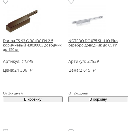
Dorma TS-93 G BC+DC EN 2-5
NOTEDO DC-075 SL+HO Plus
коричневый 43030003 доводчик
серебро доводчик до 65 кг
до 150 кг
Артикул:
11249
Артикул:
32559
Цена:
24 336
₽
Цена:
2 615
₽
От 2-х дней
От 2-х дней