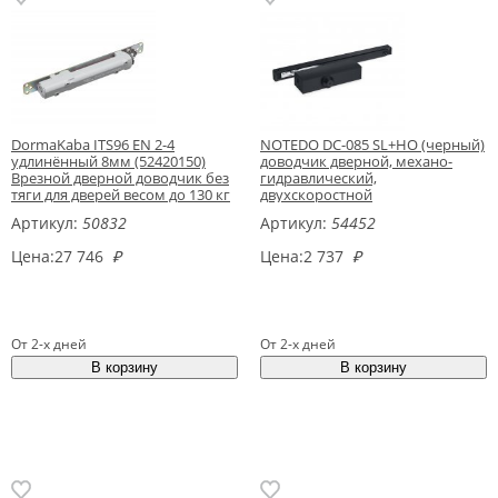
DormaKaba ITS96 EN 2-4
NOTEDO DC-085 SL+HO (черный)
удлинённый 8мм (52420150)
доводчик дверной, механо-
Врезной дверной доводчик без
гидравлический,
тяги для дверей весом до 130 кг
двухскоростной
Артикул:
50832
Артикул:
54452
Цена:
27 746
₽
Цена:
2 737
₽
От 2-х дней
От 2-х дней