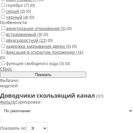
серебро
(7)
(0)
серый
(3)
(0)
черный
(4)
(0)
Особенности
амортизации открывания
(5)
(0)
встраиваемый
(9)
(0)
двухскоростной
(22)
(0)
задержка закрывания двери
(5)
(0)
фиксация в открытом положении
(16)
(0)
функция свободного хода
(3)
(0)
Сброс
Выбрано
моделей:
Доводчики скользящий канал
(37)
Фильтр
Сортировка:
Показать по: