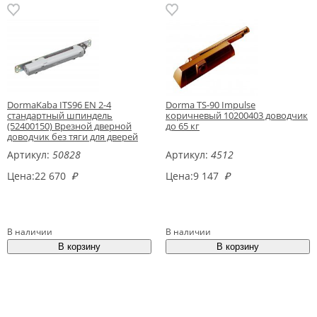
DormaKaba ITS96 EN 2-4
Dorma TS-90 Impulse
стандартный шпиндель
коричневый 10200403 доводчик
(52400150) Врезной дверной
до 65 кг
доводчик без тяги для дверей
весом до 130 кг
Артикул:
50828
Артикул:
4512
Цена:
22 670
₽
Цена:
9 147
₽
В наличии
В наличии