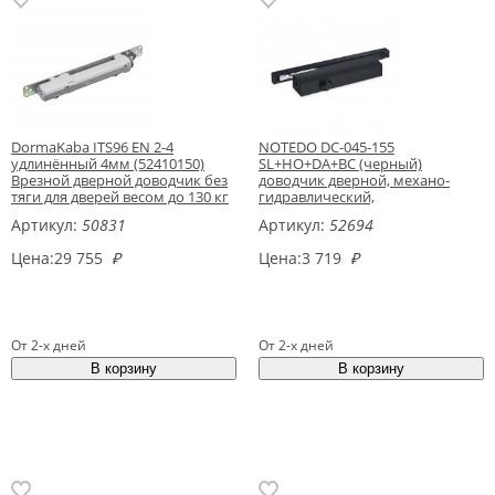
DormaKaba ITS96 EN 2-4
NOTEDO DC-045-155
удлинённый 4мм (52410150)
SL+HO+DA+BC (черный)
Врезной дверной доводчик без
доводчик дверной, механо-
тяги для дверей весом до 130 кг
гидравлический,
двухскоростной
Артикул:
50831
Артикул:
52694
Цена:
29 755
₽
Цена:
3 719
₽
От 2-х дней
От 2-х дней