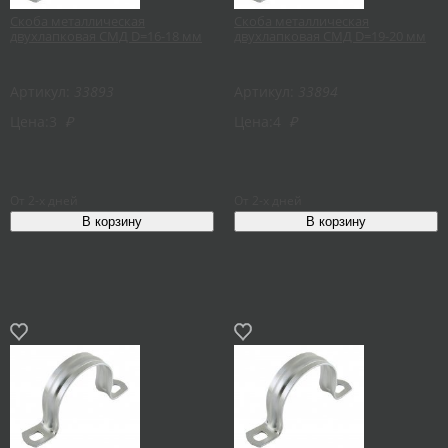
Скоба металлическая
Скоба металлическая
двухлапковая СМД D=16-18 мм
двухлапковая СМД D=19-20 мм
Артикул:
33893
Артикул:
33894
Цена:
3
₽
Цена:
4
₽
От 2-х дней
От 2-х дней