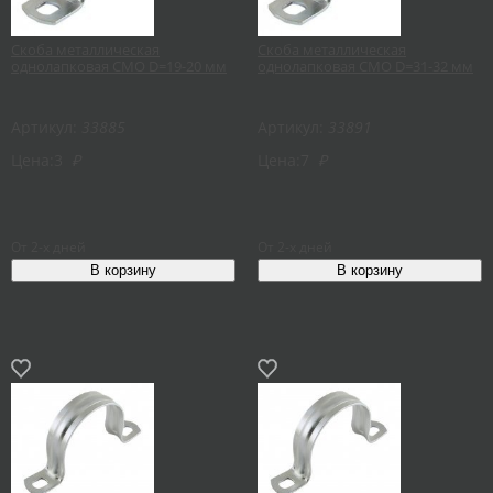
Скоба металлическая
Скоба металлическая
однолапковая СМО D=19-20 мм
однолапковая СМО D=31-32 мм
Артикул:
33885
Артикул:
33891
Цена:
3
₽
Цена:
7
₽
От 2-х дней
От 2-х дней