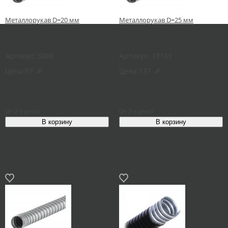
Металлорукав D=20 мм
Металлорукав D=25 мм
Артикул:
5086
Артикул:
19165
Цена:
97
₽
Цена:
137
₽
От 2-х дней
От 2-х дней