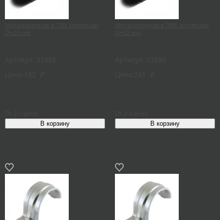
Металлорукав в ПВХ изоляции
Металлорукав в ПВХ изоляции
D=25 мм
D=32 мм
Артикул:
33888
Артикул:
33889
Цена:
182
₽
Цена:
241
₽
От 2-х дней
От 2-х дней