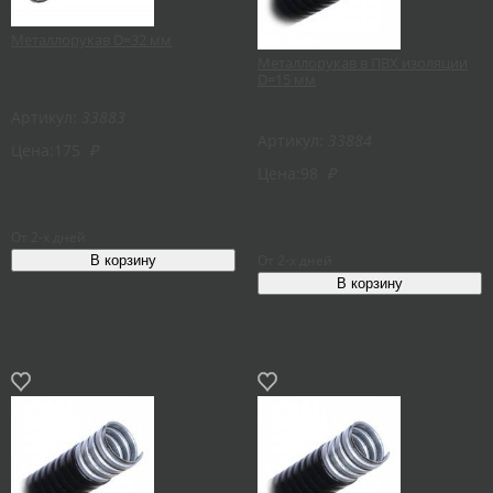
Металлорукав D=32 мм
Металлорукав в ПВХ изоляции
D=15 мм
Артикул:
33883
Артикул:
33884
Цена:
175
₽
Цена:
98
₽
От 2-х дней
От 2-х дней