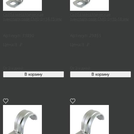
Скоба металлическая
Скоба металлическая
однолапковая СМО D=14-15 мм
однолапковая СМО D=16-18 мм
Артикул:
33890
Артикул:
29855
Цена:
3
₽
Цена:
3
₽
От 2-х дней
От 2-х дней