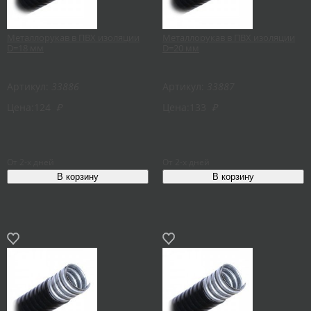
Металлорукав в ПВХ изоляции
Металлорукав в ПВХ изоляции
D=18 мм
D=20 мм
Артикул:
33886
Артикул:
33887
Цена:
124
₽
Цена:
133
₽
От 2-х дней
От 2-х дней