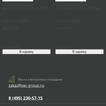
Скоба металлическая
Скоба металлическая
двухлапковая СМД D=25-26 мм
двухлапковая СМД D=31-32 мм
Артикул:
33895
Артикул:
33896
Цена:
5
₽
Цена:
6
₽
От 2-х дней
От 2-х дней
Мы на электронных площадках
zakaz@sec-group.ru
8 (495) 230-57-15