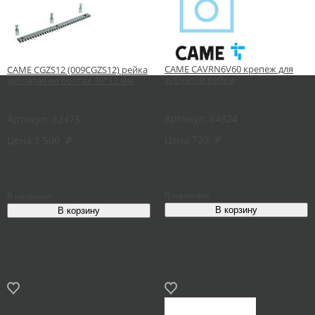
CAME CAVRN6V60 крепеж для
CAME CGZS12 (009CGZS12) рейка
зубчатой рейки
зубчатая на болтах 30*12 мм
Артикул:
64824
Артикул:
62475
Цена:
720
₽
Цена:
1 500
₽
В наличии
В наличии