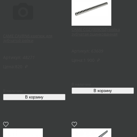
CAME CGZ (009CGZ) рейка
зубчатая оцинкованная
CAME CAVRN6 крепеж для
зубчатой рейки
Артикул:
63609
Артикул:
48271
Цена:
1 900
₽
Цена:
820
₽
В наличии
В наличии