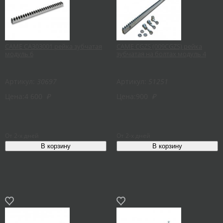
CAME CA303001 рейка зубчатая
CAME CGZS (009CGZS) рейка
модуль 6
зубчатая на болтах модуль 4
Артикул:
30697
Артикул:
51251
Цена:
4 600
₽
Цена:
900
₽
От 2-х дней
От 2-х дней