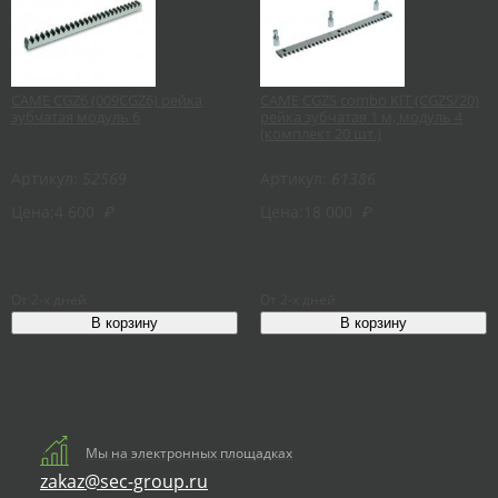
CAME CGZ6 (009CGZ6) рейка
CAME CGZS combo KIT (CGZS/20)
зубчатая модуль 6
рейка зубчатая 1 м, модуль 4
(комплект 20 шт.)
Артикул:
52569
Артикул:
61386
Цена:
4 600
₽
Цена:
18 000
₽
От 2-х дней
От 2-х дней
Мы на электронных площадках
zakaz@sec-group.ru