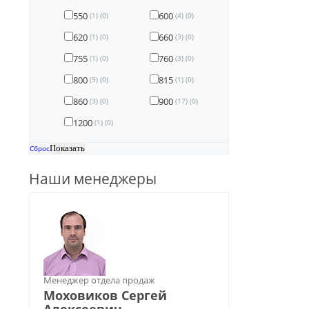
550
600
(1)
(0)
(4)
(0)
620
660
(1)
(0)
(3)
(0)
755
760
(1)
(0)
(3)
(0)
800
815
(9)
(0)
(1)
(0)
860
900
(3)
(0)
(17)
(0)
1200
(1)
(0)
Сброс
Наши менеджеры
Менеджер отдела продаж
Моховиков Сергей