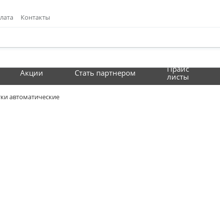
лата
Контакты
Прайс
Акции
Стать партнером
листы
тки автоматические