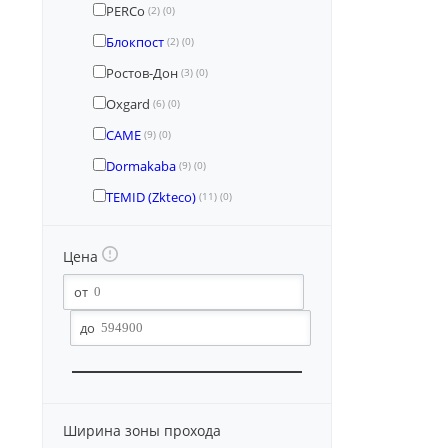
PERCo
(2)
(0)
Блокпост
(2)
(0)
Ростов-Дон
(3)
(0)
Oxgard
(6)
(0)
CAME
(9)
(0)
Dormakaba
(9)
(0)
TEMID (Zkteco)
(11)
(0)
Цена
Ширина зоны прохода