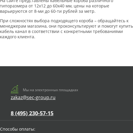
На сайте представлены кабельные короба различного
типоразмера от 12х12 до 60х40 мм, цены на которые
варьируются от 8-ми до 60-ти рублей за метр.
При сложностях выбора подходящего короба – обращайтесь к
менеджерам магазина, они проконсультируют и помогут купить
кабель канал в соответствии с конкретными требованиями
каждого клиента.
Мы на электронных площадках
zakaz@sec-group.ru
8 (495) 230-57-15
Способы оплаты: