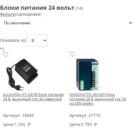
Блоки питания 24 вольт
(14)
Фильтр
Сортировка:
Показать по:
*}
AccordTec AT-24/30 блок питания
OSNOVO PS-24120/I блок
24 В, выходной ток 3А навесной
питания 24 В, выходной ток 5А
на DIN-рейку
Артикул:
19649
Артикул:
27770
Цена:
1 265
₽
Цена:
5 793
₽