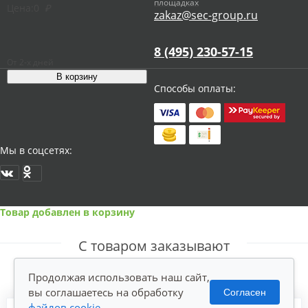
площадках
Цена:
0
₽
zakaz@sec-group.ru
8 (495) 230-57-15
От 2-х дней
Способы оплаты:
Мы в соцсетях:
Товар добавлен в корзину
С товаром заказывают
Продолжая использовать наш сайт,
вы соглашаетесь на обработку
Согласен
файлов cookie
.