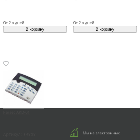
От 2-х дней
От 2-х дней
Parsec AKD-01
Мы на электронных
Артикул:
14909