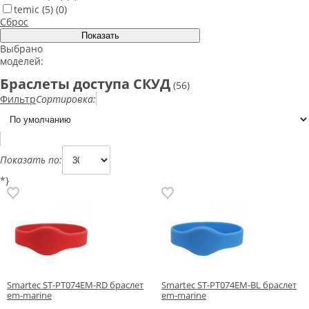
temic
(5)
(0)
Сброс
Выбрано
моделей:
Браслеты доступа СКУД
(56)
Фильтр
Сортировка:
Показать по:
*}
Smartec ST-PT074EM-RD браслет
Smartec ST-PT074EM-BL браслет
em-marine
em-marine