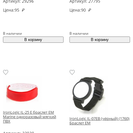
Артикул:
29296
Артикул:
27795
Цена:
95
₽
Цена:
90
₽
В наличии
В наличии
IronLogic IL-25 E браслет EM
Marine одноразовый мягкий
IronLogic IL-07EB (чёрный) (1760)
ПВХ
Браслет EM