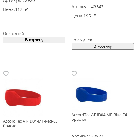
Артикул:
22920
Артикул:
49347
Цена:
117
₽
Цена:
195
₽
От 2-х дней
От 2-х дней
AccordTec AT-ID04-MF-Blue-74
браслет
AccordTec AT-ID04-MF-Red-65
браслет
Артикул:
53927