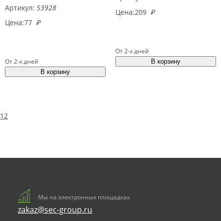
Артикул:
53928
Цена:
209
₽
Цена:
77
₽
От 2-х дней
От 2-х дней
1
2
Мы на электронных площадках
zakaz@sec-group.ru