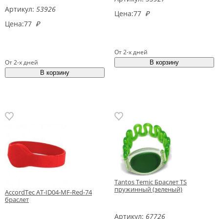
Артикул:
53926
Цена:
77
₽
Цена:
77
₽
От 2-х дней
От 2-х дней
Tantos Temic Браслет TS
пружинный (зеленый)
AccordTec AT-ID04-MF-Red-74
браслет
Артикул:
67726