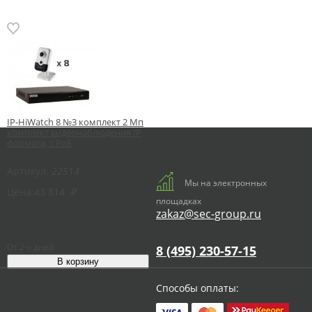
IP-HiWatch 8 №3 комплект 2 Мп
комплект видеонаблюдения IP
формата, c PoE
Артикул:
22514
Мы на электронных
Цена:
43 814
₽
площадках
zakaz@sec-group.ru
От 2-х дней
8 (495) 230-57-15
Способы оплаты: