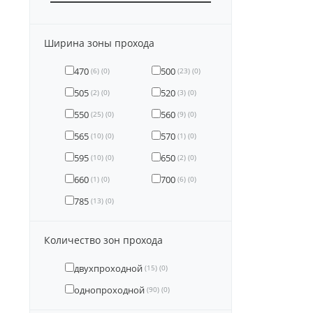
Ширина зоны прохода
470
500
(6)
(0)
(23)
(0)
505
520
(2)
(0)
(3)
(0)
550
560
(25)
(0)
(9)
(0)
565
570
(10)
(0)
(1)
(0)
595
650
(10)
(0)
(2)
(0)
660
700
(1)
(0)
(6)
(0)
785
(13)
(0)
Количество зон прохода
двухпроходной
(15)
(0)
однопроходной
(90)
(0)