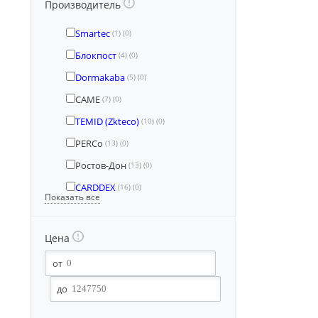
Производитель
Smartec
(1)
(0)
Блокпост
(4)
(0)
Dormakaba
(5)
(0)
CAME
(7)
(0)
TEMID (Zkteco)
(10)
(0)
PERCo
(13)
(0)
Ростов-Дон
(13)
(0)
CARDDEX
(16)
(0)
Показать все
Цена