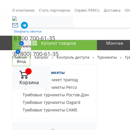
О компании
Стать партнером
Сервис PERCo
Доставка
Оп
Заказать звонок
8 800 700-61-35
Каталог товаров
Монтаж
0
0
8 (800) 700-61-35
Главная
Каталог
Контроль доступа
Турникеты
Ту
Вход
Тумбовые турникеты
Тумбовый турникет трипод
Корзина
Тумбовые турникеты Perco
Тумбовые турникеты Ростов-Дон
Тумбовые турникеты Oxgard
Тумбовые турникеты CAME