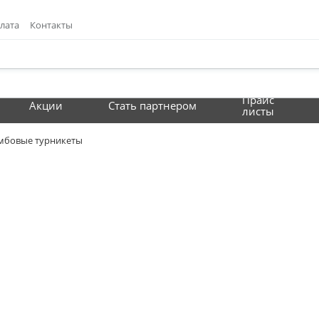
лата
Контакты
Прайс
Акции
Стать партнером
листы
мбовые турникеты