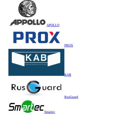
APOLLO
PROX
КАВ
RusGuard
Smartec