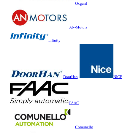
Oxgard
AN-Motors
Infinity
DoorHan
NICE
FAAC
Comunello