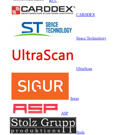
КСС
CARDDEX
Space Technology
UltraScan
Sigur
ASP
Stolz