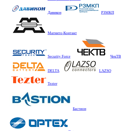
Давикон
РЗМКП
Магнито-Контакт
Security Force
ЧекТВ
DELTA
LAZSO
Tezter
Бастион