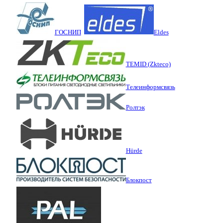
ГОСНИП
Eldes
TEMID (Zkteco)
Телеинформсвязь
Ролтэк
Hürde
Блокпост