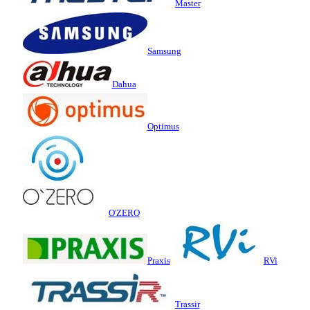
Master
Samsung
Dahua
Optimus
O'ZERO
Praxis
RVi
Trassir