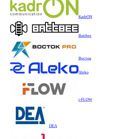
KadrON
Battbee
Восток
Aleko
i-FLOW
DEA