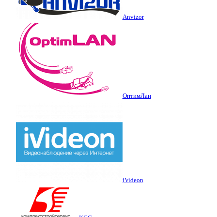
Anvizor
ОптимЛан
iVideon