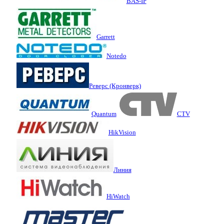
BAS-IP
Garrett
Notedo
Реверс (Кронверк)
Quantum
CTV
HikVision
Линия
HiWatch