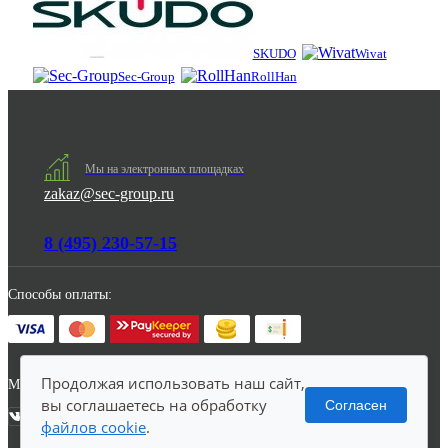
SKUDO
Wivat
Sec-Group
RollHan
Мы на электронных площадках
zakaz@sec-group.ru
8 (495) 230-57-15
Способы оплаты:
Продолжая использовать наш сайт,
Мы в соцсетях:
вы соглашаетесь на обработку
Согласен
файлов cookie
.