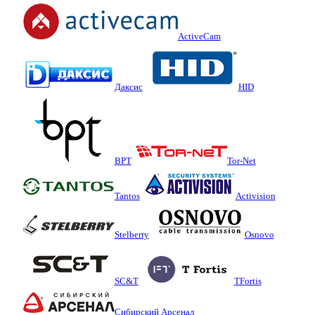
ActiveCam
Даксис
HID
BPT
Tor-Net
Tantos
Activision
Stelberry
Osnovo
SC&T
TFortis
Сибирский Арсенал