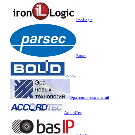
IronLogic
Parsec
Болид
Эра новых технологий
AccordTec