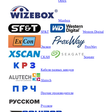
Optex
Wizebox
SF&T
Western Digital
Экскон
ProxWay
СКАН
Seagate
Кабели разных заводов
Alutech
Прочие производители
Русском