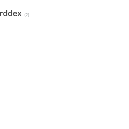
rddex
(2)