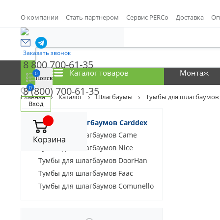
О компании
Стать партнером
Сервис PERCo
Доставка
Оп
Заказать звонок
8 800 700-61-35
Каталог товаров
Монтаж
0
0
8 (800) 700-61-35
Главная
Каталог
Шлагбаумы
Тумбы для шлагбаумов
Вход
Тумбы для шлагбаумов Carddex
Тумбы для шлагбаумов Came
Корзина
Тумбы для шлагбаумов Nice
Тумбы для шлагбаумов DoorHan
Тумбы для шлагбаумов Faac
Тумбы для шлагбаумов Comunello