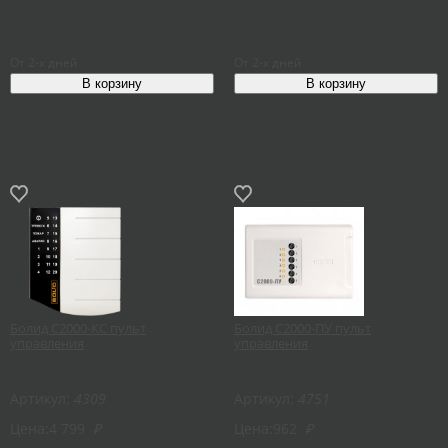
От 2-х дней
От 2-х дней
Болид С2000-КС пульт
Болид С2000-ПУ пульт
управления
управления
Артикул:
4309
Артикул:
4751
Цена:
4 799
₽
Цена:
962
₽