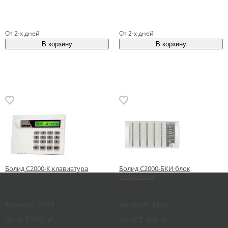
От 2-х дней
От 2-х дней
Болид С2000-К клавиатура
Болид С2000-БКИ блок
индикации
Артикул:
2293
Артикул:
3836
Цена:
7 999
₽
Цена:
7 383
₽