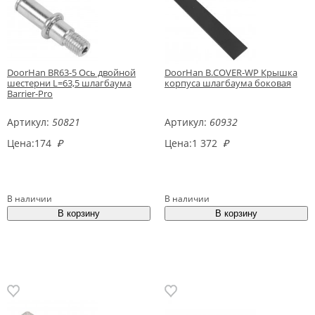
DoorHan BR63-5 Ось двойной
DoorHan B.COVER-WP Крышка
шестерни L=63,5 шлагбаума
корпуса шлагбаума боковая
Barrier-Pro
Артикул:
50821
Артикул:
60932
Цена:
174
₽
Цена:
1 372
₽
В наличии
В наличии