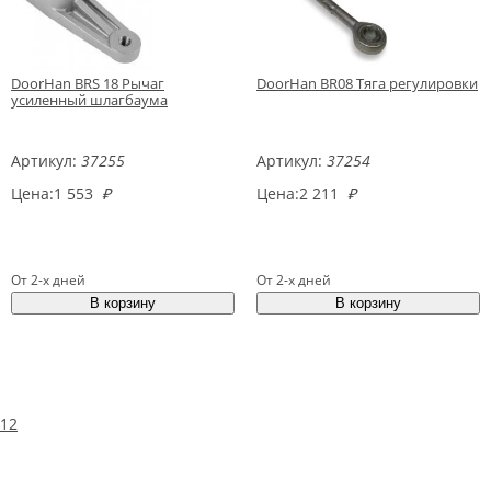
DoorHan BRS 18 Рычаг
DoorHan BR08 Тяга регулировки
усиленный шлагбаума
Артикул:
37255
Артикул:
37254
Цена:
1 553
₽
Цена:
2 211
₽
От 2-х дней
От 2-х дней
1
2