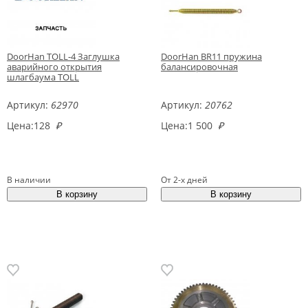
DoorHan TOLL-4 Заглушка
DoorHan BR11 пружина
аварийного открытия
балансировочная
шлагбаума TOLL
Артикул:
62970
Артикул:
20762
Цена:
128
₽
Цена:
1 500
₽
В наличии
От 2-х дней