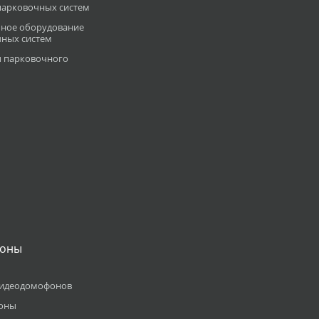
 парковочных систем
ное оборудование
чных систем
 парковочного
оны
видеодомофонов
оны