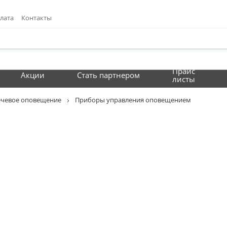
лата
Контакты
Прайс
Акции
Стать партнером
листы
ечевое оповещение
Приборы управления оповещением