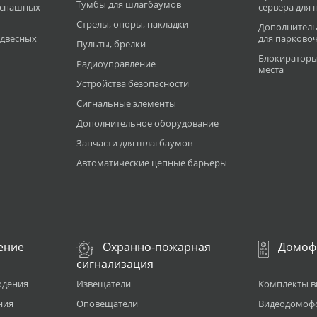
Тумбы для шлагбаумов
аспашных
сервера для
Стрелы, опоры, накладки
Дополнитель
двесных
для парково
Пульты, брелки
Блокираторы
Радиоуправление
места
Устройства безопасности
Сигнальные элементы
Дополнительное оборудование
Запчасти для шлагбаумов
Автоматические цепные барьеры
ение
Охранно-пожарная
Домоф
сигнализация
юдения
Извещатели
Комплекты 
ния
Оповещатели
Видеодомоф