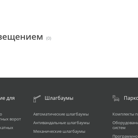
овещением
(0)
ие для
Шлагбаумы
Парк
о
Автоматические шлагбаумы
Комплекты п
тных ворот
Антивандальные шлагбаумы
Оборудован
катных
систем
Механические шлагбаумы
Программное