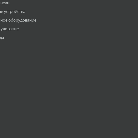
анели
е устройства
ное оборудование
рудование
да