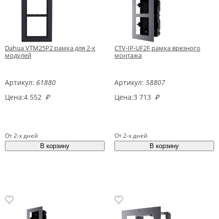
Dahua VTM25P2 рамка для 2-х
CTV-IP-UF2F рамка врезного
модулей
монтажа
Артикул:
61880
Артикул:
58807
Цена:
4 552
₽
Цена:
3 713
₽
От 2-х дней
От 2-х дней