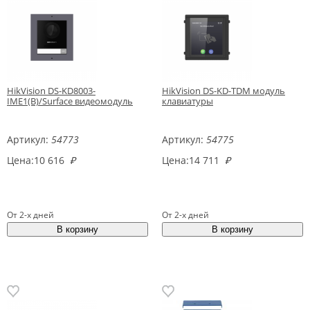
HikVision DS-KD8003-
HikVision DS-KD-TDM модуль
IME1(B)/Surface видеомодуль
клавиатуры
Артикул:
54773
Артикул:
54775
Цена:
10 616
₽
Цена:
14 711
₽
От 2-х дней
От 2-х дней