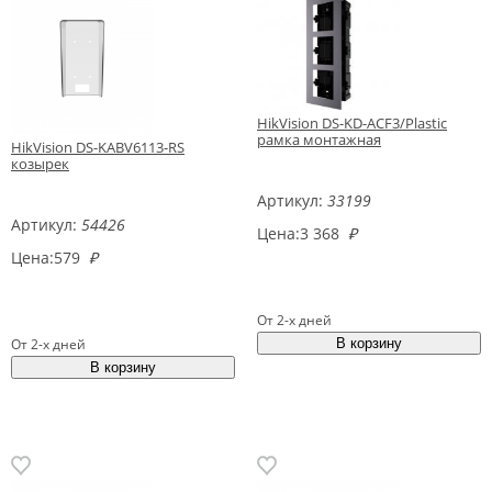
HikVision DS-KD-ACF3/Plastic
рамка монтажная
HikVision DS-KABV6113-RS
козырек
Артикул:
33199
Артикул:
54426
Цена:
3 368
₽
Цена:
579
₽
От 2-х дней
От 2-х дней