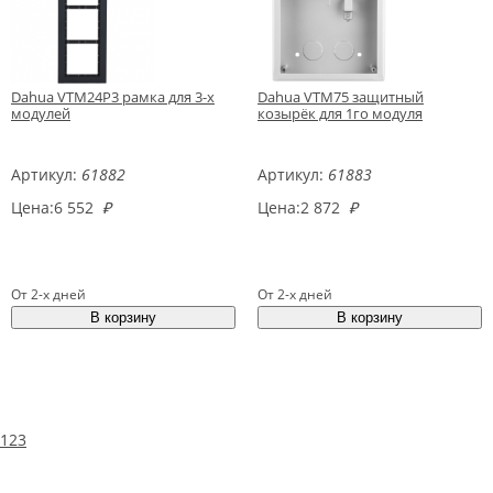
Dahua VTM24P3 рамка для 3-х
Dahua VTM75 защитный
модулей
козырёк для 1го модуля
Артикул:
61882
Артикул:
61883
Цена:
6 552
₽
Цена:
2 872
₽
От 2-х дней
От 2-х дней
1
2
3