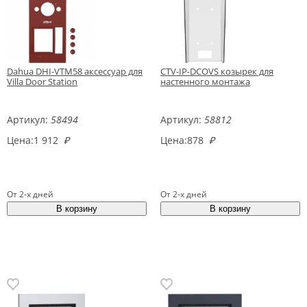
Dahua DHI-VTM58 аксессуар для
CTV-IP-DCOVS козырек для
Villa Door Station
настенного монтажа
Артикул:
58494
Артикул:
58812
Цена:
1 912
₽
Цена:
878
₽
От 2-х дней
От 2-х дней