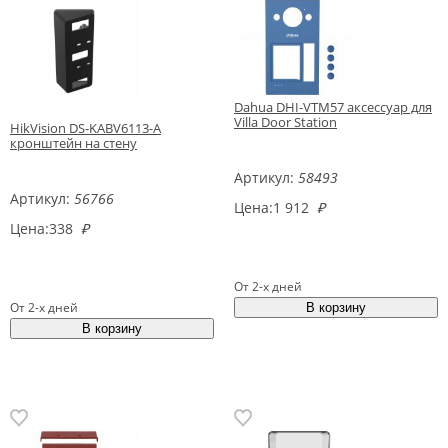
Dahua DHI-VTM57 аксессуар для
Villa Door Station
HikVision DS-KABV6113-A
кронштейн на стену
Артикул:
58493
Артикул:
56766
Цена:
1 912
₽
Цена:
338
₽
От 2-х дней
От 2-х дней