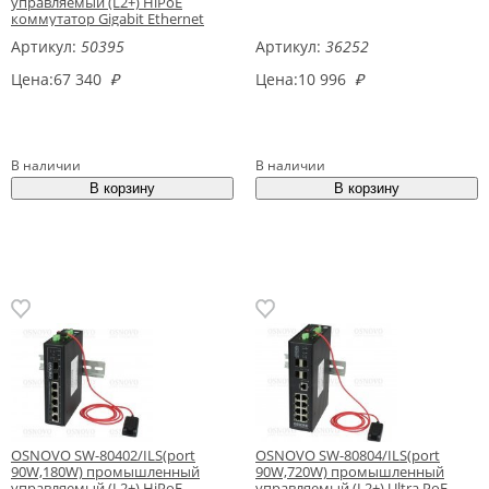
управляемый (L2+) HiPoE
коммутатор Gigabit Ethernet
Артикул:
50395
Артикул:
36252
Цена:
67 340
₽
Цена:
10 996
₽
В наличии
В наличии
OSNOVO SW-80402/ILS(port
OSNOVO SW-80804/ILS(port
90W,180W) промышленный
90W,720W) промышленный
управляемый (L2+) HiPoE
управляемый (L2+) Ultra PoE