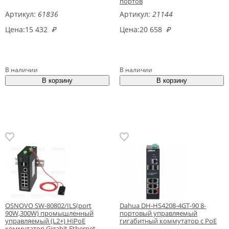
портов
Артикул:
61836
Артикул:
21144
Цена:
15 432
₽
Цена:
20 658
₽
В наличии
В наличии
OSNOVO SW-80802/ILS(port
Dahua DH-HS4208-4GT-90 8-
90W,300W) промышленный
портовый управляемый
управляемый (L2+) HiPoE
гигабитный коммутатор с PoE
коммутатор Gigabit Ethernet