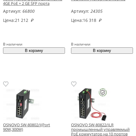
4GE PoE + 2 GE SFP порта
Артикул:
66800
Артикул:
24305
Цена:
21 212
₽
Цена:
16 318
₽
В наличии
В наличии
OSNOVO SW-80802/I(Port
OSNOVO SW-80822/ILR
90W,300W)
промышленный управляемый
PoE коммутатор на 10 портов