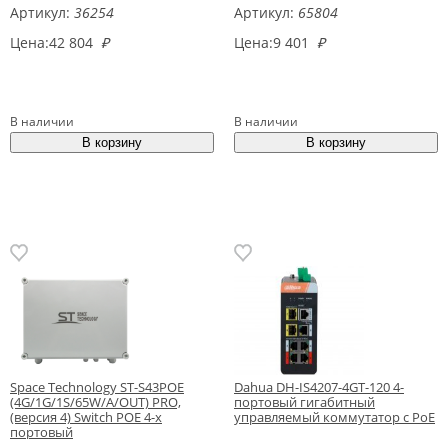
Артикул:
36254
Артикул:
65804
Цена:
42 804
₽
Цена:
9 401
₽
В наличии
В наличии
Space Technology ST-S43POE
Dahua DH-IS4207-4GT-120 4-
(4G/1G/1S/65W/А/OUT) PRO,
портовый гигабитный
(версия 4) Switch POE 4-х
управляемый коммутатор с PoE
портовый