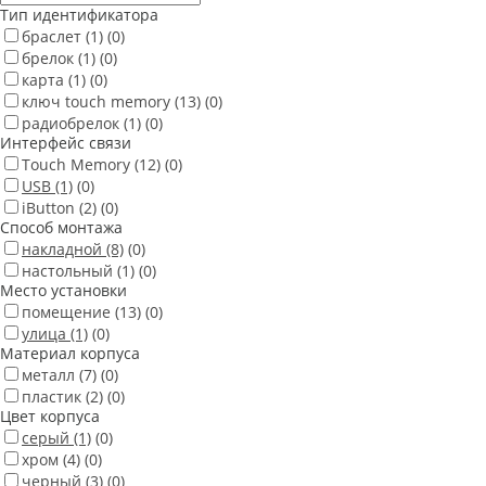
Тип идентификатора
браслет
(1)
(0)
брелок
(1)
(0)
карта
(1)
(0)
ключ touch memory
(13)
(0)
радиобрелок
(1)
(0)
Интерфейс связи
Touch Memory
(12)
(0)
USB
(1)
(0)
iButton
(2)
(0)
Способ монтажа
накладной
(8)
(0)
настольный
(1)
(0)
Место установки
помещение
(13)
(0)
улица
(1)
(0)
Материал корпуса
металл
(7)
(0)
пластик
(2)
(0)
Цвет корпуса
серый
(1)
(0)
хром
(4)
(0)
черный
(3)
(0)