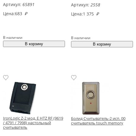
Артикул:
65891
Артикул:
2558
Цена:
683
₽
Цена:
1 375
₽
В наличии
В наличии
IronLogic Z-2 мод. E HTZ RF (9619
Болид Считыватель-2 исп. 00
/ 4791 / 7998) настольный
считыватель touch memory
считыватель