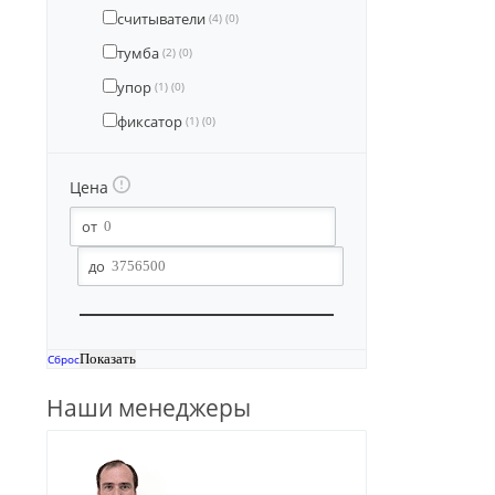
считыватели
(4)
(0)
тумба
(2)
(0)
упор
(1)
(0)
фиксатор
(1)
(0)
Цена
Сброс
Наши менеджеры