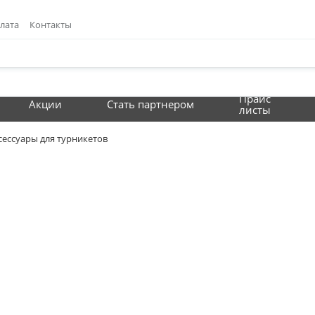
лата
Контакты
Прайс
Акции
Стать партнером
листы
сессуары для турникетов