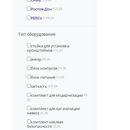
CAME
Ростов-Дон
(57)
(0)
PERCo
(104)
(0)
Тип оборудования
cтойка для установки
кронштейнов
(12)
(0)
анкер
(4)
(0)
блок контроля
(1)
(0)
блок питания
(1)
(0)
запчасть
(37)
(0)
комплект для модернизации
(3)
(0)
комплект для организации
навеса
(3)
(0)
комплект наклеек
безопасности
(2)
(0)