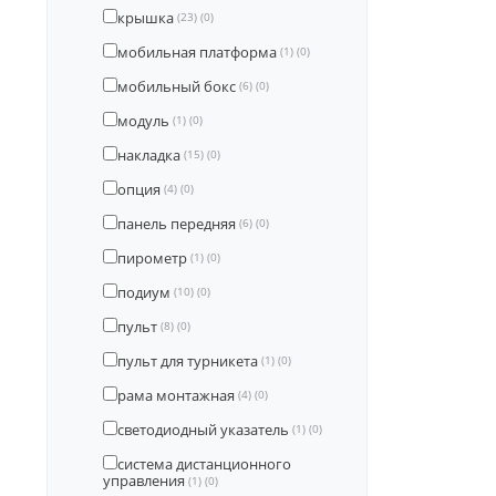
крышка
(23)
(0)
мобильная платформа
(1)
(0)
мобильный бокс
(6)
(0)
модуль
(1)
(0)
накладка
(15)
(0)
опция
(4)
(0)
панель передняя
(6)
(0)
пирометр
(1)
(0)
подиум
(10)
(0)
пульт
(8)
(0)
пульт для турникета
(1)
(0)
рама монтажная
(4)
(0)
светодиодный указатель
(1)
(0)
система дистанционного
управления
(1)
(0)