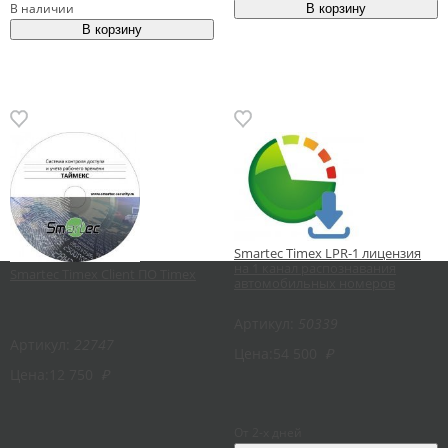
В наличии
Smartec Timex LPR-1 лицензия
на 1 канал распознавания
Smartec Timex Client ПО Timex
автомобильных номеров
Артикул:
50339
Артикул:
22747
Цена:
54 500
₽
Цена:
12 750
₽
От 2-х дней