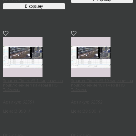
Smartec Timex VS-1 лицензия на
Smartec Timex VS-10 лицензия на
подключение 1 камеры в ПО
подключение 10 камер в ПО
Таймекс.
Таймекс
Артикул:
62551
Артикул:
62552
Цена:
3 990
₽
Цена:
39 900
₽
От 2-х дней
От 2-х дней