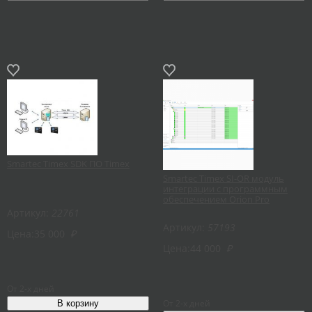
Smartec Timex SDK ПО Timex
Smartec Timex SI-OR модуль
интеграции с программным
обеспечением Orion Pro
Артикул:
22761
Артикул:
57193
Цена:
35 000
₽
Цена:
44 000
₽
От 2-х дней
От 2-х дней