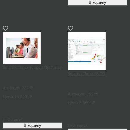
Smartec Timex Support ПО Timex
Smartec Timex FA ПО
Артикул:
22762
Артикул:
35588
Цена:
19 800
₽
Цена:
8 350
₽
От 2-х дней
От 2-х дней