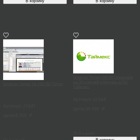
Smartec Timex KM-50 лицензия
на 50 ключей ключниц в ПО
Smartec Timex TA-100 ПО Timex
Таймекс
Артикул:
61344
Артикул:
21681
Цена:
39 500
₽
Цена:
8 350
₽
От 2-х дней
От 2-х дней