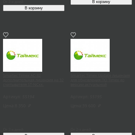
От 2-х дней
Smartec Timex AC-32
Smartec Timex Update лицензия
дополнительная лицензия на 32
для обновления ПО Timex до
считывателя ST-NCxx.
версии актуальной
Артикул:
55194
Артикул:
55195
Цена:
8 350
₽
Цена:
39 600
₽
От 2-х дней
От 2-х дней