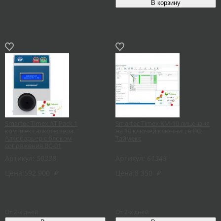
Smartec Timex AT Pack 1
Smartec Timex KM-10 лицензия
комплект алкотестера
на 10 ключей ключниц в ПО
Алкобарьер с блоком
Таймекс
сопряжения ВС-01
Артикул:
50338
Артикул:
61343
Цена:
592 900
₽
Цена:
8 350
₽
От 2-х дней
От 2-х дней