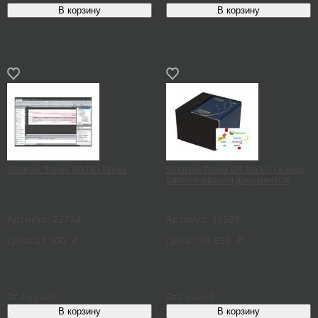
Smartec Timex RD ПО Timex
Smartec Timex DR Pack 1 сканер
распознавания документов
Артикул:
22754
Артикул:
35589
Цена:
21 500
₽
Цена:
199 650
₽
От 2-х дней
От 2-х дней