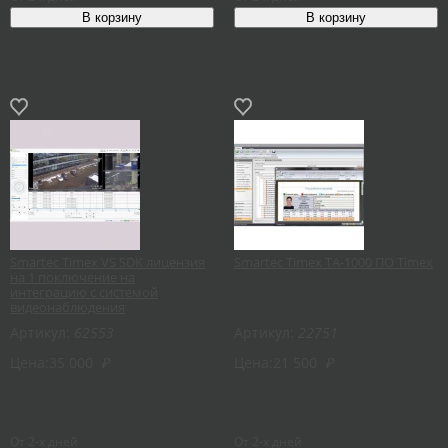
Smartec Timex VS SDK лицензия
Smartec Timex TA-1000 ПО Timex
на 1 поключение на
интеграцию с системой
видеонаблюдения
Артикул:
62553
Артикул:
22751
Цена:
35 000
₽
Цена:
21 500
₽
От 2-х дней
От 2-х дней