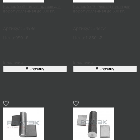
Ролтэк 833П петля правая для
Ролтэк 834Л (левая) петля для
ворот усиленная до 300 кг.
ворот усиленная до 600 кг.
Артикул:
53946
Артикул:
53618
Цена:
950
₽
Цена:
1 850
₽
В наличии
В наличии