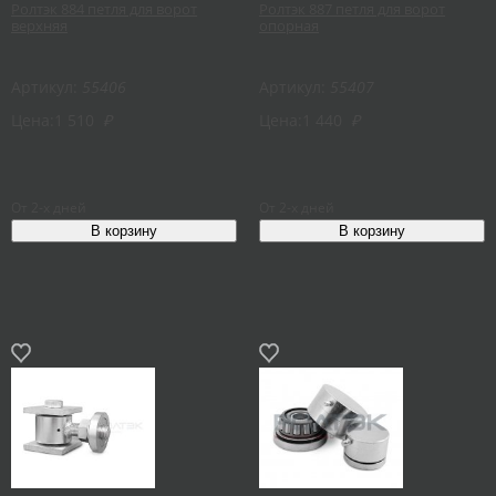
Ролтэк 884 петля для ворот
Ролтэк 887 петля для ворот
верхняя
опорная
Артикул:
55406
Артикул:
55407
Цена:
1 510
₽
Цена:
1 440
₽
От 2-х дней
От 2-х дней