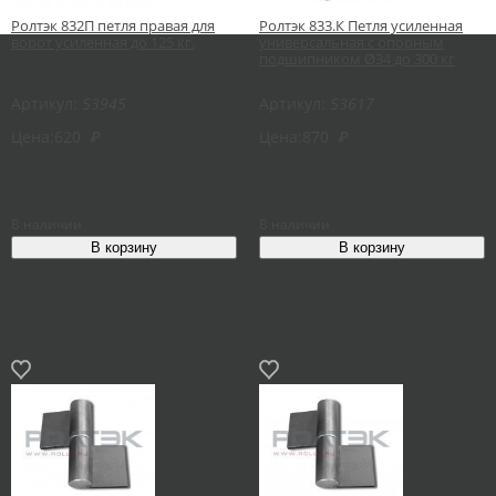
Ролтэк 832П петля правая для
Ролтэк 833.К Петля усиленная
ворот усиленная до 125 кг.
универсальная с опорным
подшипником Ø34 до 300 кг
Артикул:
53945
Артикул:
53617
Цена:
620
₽
Цена:
870
₽
В наличии
В наличии