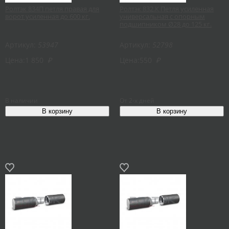
Ролтэк 834П петля правая для
Ролтэк 832.К Петля усиленная
ворот усиленная до 600 кг.
универсальная с опорным
подшипником Ø28 до 125 кг.
Артикул:
53947
Артикул:
52798
Цена:
1 850
₽
Цена:
550
₽
В наличии
От 2-х дней