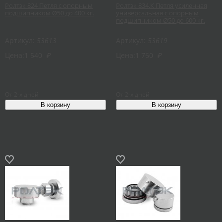
Ролтэк 824 Петля с опорным
Ролтэк 834.К Петля усиленная
подшипником Ø50 до 400 кг.
универсальная с опорным
подшипником Ø50 до 600 кг.
Артикул:
53613
Артикул:
53619
Цена:
1 540
₽
Цена:
1 760
₽
От 2-х дней
От 2-х дней