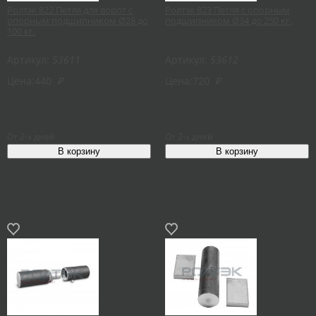
Ролтэк 822 Петля для ворот с
Ролтэк 823 Петля с опорным
опорным подшипником Ø28 до
подшипником Ø34 до 250 кг.
100 кг.
Артикул:
53611
Артикул:
53612
Цена:
440
₽
Цена:
720
₽
От 2-х дней
От 2-х дней