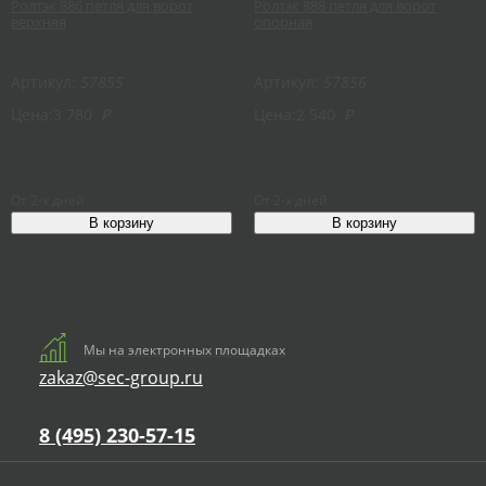
Ролтэк 886 петля для ворот
Ролтэк 888 петля для ворот
верхняя
опорная
Артикул:
57855
Артикул:
57856
Цена:
3 780
₽
Цена:
2 540
₽
От 2-х дней
От 2-х дней
Мы на электронных площадках
zakaz@sec-group.ru
8 (495) 230-57-15