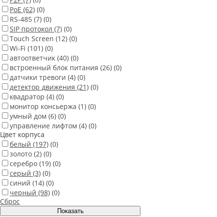
PoE
(62)
(0)
RS-485
(7)
(0)
SIP протокол
(7)
(0)
Touch Screen
(12)
(0)
Wi-Fi
(101)
(0)
автоответчик
(40)
(0)
встроенный блок питания
(26)
(0)
датчики тревоги
(4)
(0)
детектор движения
(21)
(0)
квадратор
(4)
(0)
монитор консьержа
(1)
(0)
умный дом
(6)
(0)
управление лифтом
(4)
(0)
Цвет корпуса
белый
(197)
(0)
золото
(2)
(0)
серебро
(19)
(0)
серый
(3)
(0)
синий
(14)
(0)
черный
(98)
(0)
Сброс