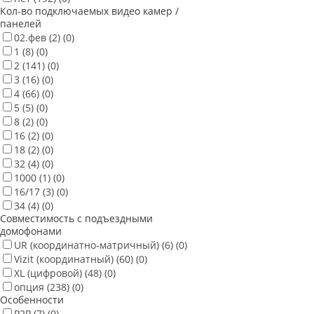
Кол-во подключаемых видео камер /
панелей
02.фев
(2)
(0)
1
(8)
(0)
2
(141)
(0)
3
(16)
(0)
4
(66)
(0)
5
(5)
(0)
8
(2)
(0)
16
(2)
(0)
18
(2)
(0)
32
(4)
(0)
1000
(1)
(0)
16/17
(3)
(0)
34
(4)
(0)
Совместимость с подъездными
домофонами
UR (координатно-матричный)
(6)
(0)
Vizit (координатный)
(60)
(0)
XL (цифровой)
(48)
(0)
опция
(238)
(0)
Особенности
P2P
(7)
(0)