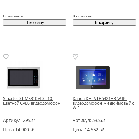
В наличии
В наличии
Smartec ST-MS310M-SL 10"
Dahua DHI-VTH5421HB-W IP-
цветной CVBS видеодомофон
видеодомофон 7-и дюймовый с
WiFi
Артикул:
29931
Артикул:
54533
Цена:
14 900
₽
Цена:
14 552
₽