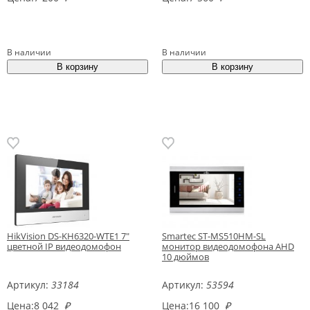
В наличии
В наличии
HikVision DS-KH6320-WTE1 7"
Smartec ST-MS510HM-SL
цветной IP видеодомофон
монитор видеодомофона AHD
10 дюймов
Артикул:
33184
Артикул:
53594
Цена:
8 042
₽
Цена:
16 100
₽