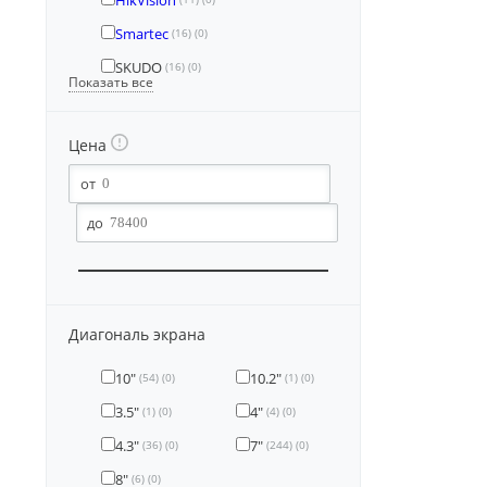
HikVision
Smartec
(16)
(0)
SKUDO
(16)
(0)
Показать все
Цена
Диагональ экрана
10"
10.2"
(54)
(0)
(1)
(0)
3.5"
4"
(1)
(0)
(4)
(0)
4.3"
7"
(36)
(0)
(244)
(0)
8"
(6)
(0)