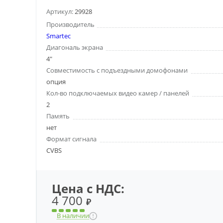
Артикул:
29928
Производитель
Smartec
Диагональ экрана
4"
Совместимость с подъездными домофонами
опция
Кол-во подключаемых видео камер / панелей
2
Память
нет
Формат сигнала
CVBS
Цена с НДС:
4 700
₽
В наличии