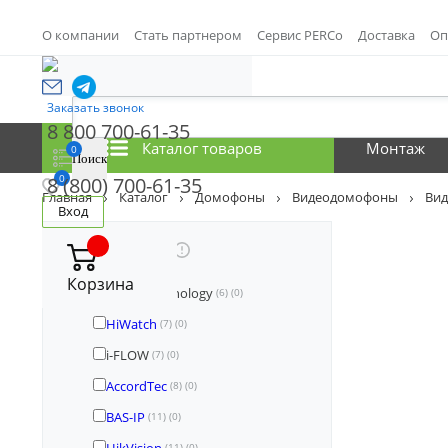
О компании
Стать партнером
Сервис PERCo
Доставка
Оп
Заказать звонок
8 800 700-61-35
Каталог товаров
Монтаж
0
0
8 (800) 700-61-35
Главная
Каталог
Домофоны
Видеодомофоны
Вид
Вход
Производитель
Корзина
Space Technology
(6)
(0)
HiWatch
(7)
(0)
i-FLOW
(7)
(0)
AccordTec
(8)
(0)
BAS-IP
(11)
(0)
(11)
(0)