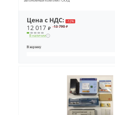
автономный комплект СКУД
Цена с НДС:
-12%
12 017
13 790
₽
₽
В наличии