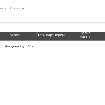
лата
Контакты
Прайс
Акции
Стать партнером
листы
Для дверей до 150 кг