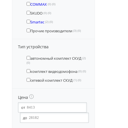
COMMAX
(0)
(0)
SKUDO
(0)
(0)
Smartec
(2)
(0)
Прочие производители
(3)
(0)
Тип устройства
автономный комплект СКУД
(2)
(0)
комплект видеодомофона
(0)
(0)
сетевой комплект СКУД
(1)
(0)
Цена