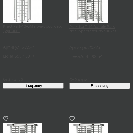
Praktika T-10-GM полноростовой
Praktika T-10 Double Pass
турникет
полноростовой турникет
Артикул:
30274
Артикул:
30275
Цена:
659 159
₽
Цена:
934 292
₽
От 2-х дней
От 2-х дней