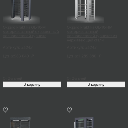
Oxgard Praktika QL-10-M
Oxgard Praktika QL-10-HM
моторизованный окрашенный
моторизованный
полноростовой турнике
полноростовой турникет из
нержавеющей стали
Артикул:
55242
Артикул:
55243
Цена:
983 040
₽
Цена:
1 289 880
₽
От 2-х дней
От 2-х дней