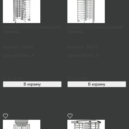
Praktika T-10-MH полноростовой
Praktika T-10-G полноростовой
турникет
турникет
Артикул:
22608
Артикул:
30273
Цена:
900 464
₽
Цена:
598 913
₽
От 2-х дней
От 2-х дней