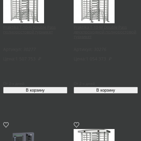
Praktika T-10-H Double Pass
Praktika T-10-M Double Pass
полноростовой турникет
двухпроходной полноростовой
турникет
Артикул:
30277
Артикул:
30276
Цена:
1 507 753
₽
Цена:
1 054 373
₽
От 2-х дней
От 2-х дней