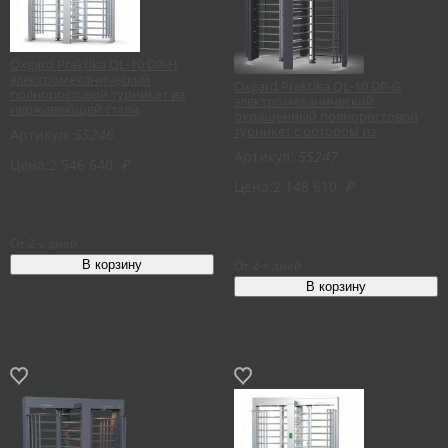
Oxgard Praktika QL-10 DP-Н
электромеханический
Oxgard Praktika QL-10 DP-G
полноростовой турникет из
электромеханический
нержавеющей стали
окрашенный полноростовой
турникет с ротором из
Артикул:
55246
нержавеющей стали
Артикул:
55247
Цена:
2 546 640
₽
Цена:
2 148 610
₽
От 2-х дней
От 2-х дней