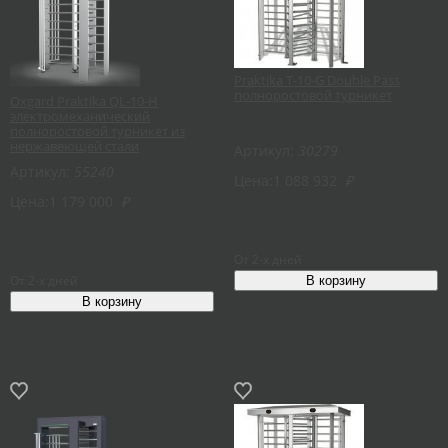
Praktika T-10-G Double Pass
полноростовой турникет
Oxgard Praktika QL-10-Н
электромеханический
полноростовой турникет из
нержавеющей стали
Артикул:
30279
Артикул:
55240
Цена:
1 088 932
₽
Цена:
1 179 000
₽
От 2-х дней
От 2-х дней