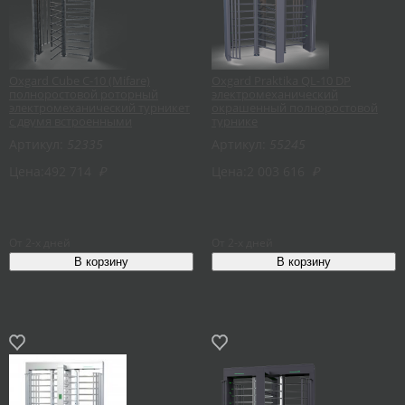
Oxgard Cube C-10 (Mifare)
Oxgard Praktika QL-10 DP
полноростовой роторный
электромеханический
электромеханический турникет
окрашенный полноростовой
с двумя встроенными
турнике
считывателями Mifare
Артикул:
52335
Артикул:
55245
Цена:
492 714
₽
Цена:
2 003 616
₽
От 2-х дней
От 2-х дней