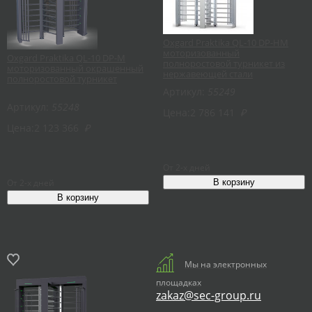
Oxgard Praktika QL-10 DP-HM
моторизованный
Oxgard Praktika QL-10 DP-M
полноростовой турникет из
моторизованный окрашенный
нержавеющей стали
полноростовой турникет
Артикул:
55249
Артикул:
55248
Цена:
2 786 141
₽
Цена:
2 123 366
₽
От 2-х дней
От 2-х дней
Мы на электронных
площадках
zakaz@sec-group.ru