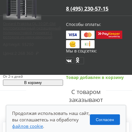
8 (495) 230-57-15
Oxgard Praktika QL-10 DP-GM
Способы оплаты:
моторизованный окрашенный
полноростовой турникет с
ротором из нержавеющей
стали
Артикул:
55250
Мы в соцсетях:
Цена:
2 268 360
₽
От 2-х дней
Товар добавлен в корзину
С товаром
заказывают
Продолжая использовать наш сайт,
вы соглашаетесь на обработку
Согласен
файлов cookie
.