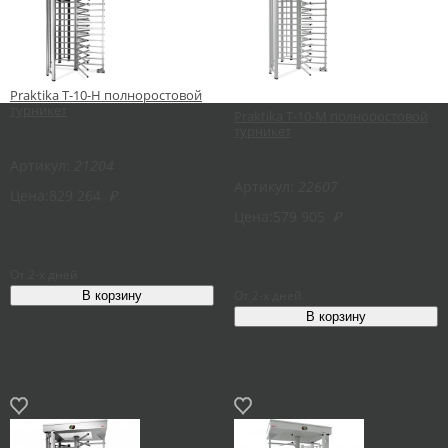
Praktika T-10-H полноростовой
турникет
Praktika T-10-M полноростовой
турникет
Артикул:
21204
Артикул:
22607
Цена:
829 264
₽
Цена:
579 905
₽
От 2-х дней
От 2-х дней