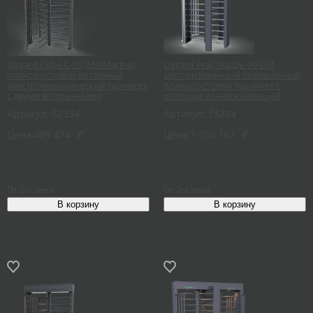
Oxgard Cube C-10 (EM-Marine)
Oxgard Praktika QL-10-GM
полноростовой роторный
моторизованный окрашенный
электромеханический турникет
полноростовой турникет с
с двумя встроенными
ротором из нержавеющей
считывателями EM-Marine
стали
Артикул:
52334
Артикул:
55244
Цена:
489 474
₽
Цена:
1 050 167
₽
От 2-х дней
От 2-х дней