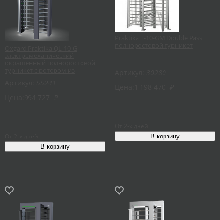
Praktika T-10-GM Double Pass
полноростовой турникет
Oxgard Praktika QL-10-G
электромеханический
окрашенный полноростовой
турникет с ротором из
Артикул:
30280
нержавеющей стали
Артикул:
55241
Цена:
1 198 470
₽
Цена:
994 727
₽
От 2-х дней
От 2-х дней