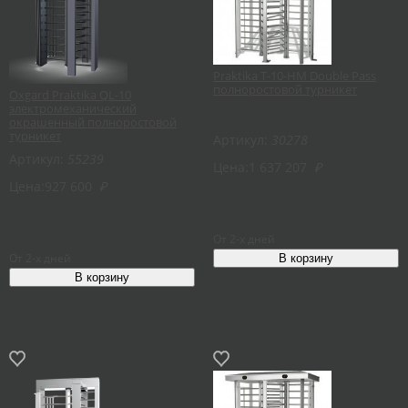
Praktika T-10-HM Double Pass
полноростовой турникет
Oxgard Praktika QL-10
электромеханический
окрашенный полноростовой
турникет
Артикул:
30278
Артикул:
55239
Цена:
1 637 207
₽
Цена:
927 600
₽
От 2-х дней
От 2-х дней